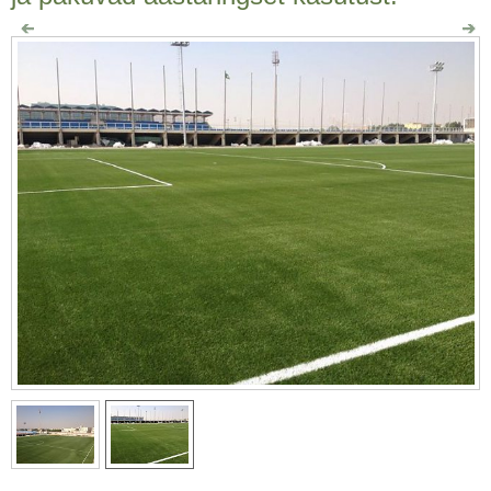
Kunstmuru spordivÃ¤ljakutele SpordivÃ¤ljakud, millel on kasutatud kunstmuru on Ãŧhtlasema murukattega ja pakuvad aastaringset kasutust.