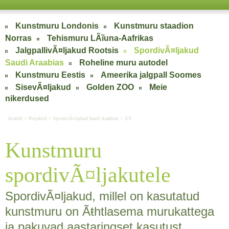
Kunstmuru Londonis
Kunstmuru staadion
Norras
Tehismuru LÃĩuna-Aafrikas
JalgpallivÃ¤ljakud Rootsis
SpordivÃ¤ljakud
Saudi Araabias
Roheline muru autodel
Kunstmuru Eestis
Ameerika jalgpall Soomes
SisevÃ¤ljakud
Golden ZOO
Meie
nikerdused
>
>
> 2/2
Avaleht
Projektid
SpordivÃ¤ljakud Saudi Araabias
Kunstmuru
spordivÃ¤ljakutele
SpordivÃ¤ljakud, millel on kasutatud
kunstmuru on Ãŧhtlasema murukattega
ja pakuvad aastaringset kasutust.