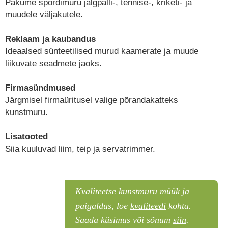
Pakume spordimuru jalgpalli-, tennise-, kriketi- ja
muudele väljakutele.
Reklaam ja kaubandus
Ideaalsed sünteetilised murud kaamerate ja muude
liikuvate seadmete jaoks.
Firmasündmused
Järgmisel firmaüritusel valige põrandakatteks
kunstmuru.
Lisatooted
Siia kuuluvad liim, teip ja servatrimmer.
Kunstmuru tooted
Kvaliteetse kunstmuru müük ja
paigaldus, loe
kvaliteedi
kohta.
Saada küsimus või sõnum
siin
.