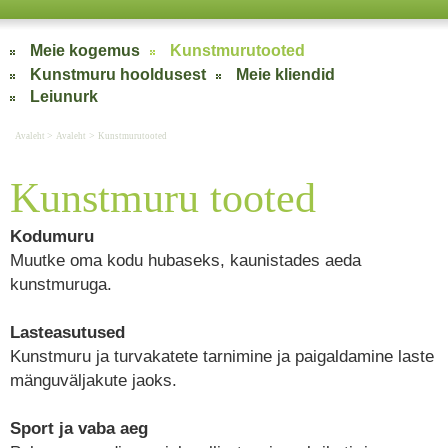
Meie kogemus
Kunstmurutooted
Kunstmuru hooldusest
Meie kliendid
Leiunurk
>
>
Avaleht
Avaleht
Kunstmurutooted
Kunstmuru tooted
Kodumuru
Muutke oma kodu hubaseks, kaunistades aeda
kunstmuruga.
Lasteasutused
Kunstmuru ja turvakatete tarnimine ja paigaldamine laste
mänguväljakute jaoks.
Sport ja vaba aeg