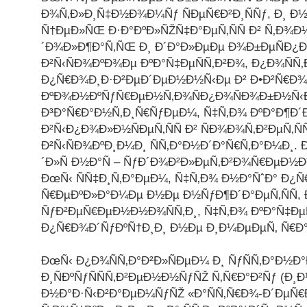
Ð¾Ñ‚Ð»Ð¸Ñ‡Ð½Ð¾Ð¼Ñƒ ÑÐµÑ€Ð²Ð¸ÑÑƒ, Ð¸ Ð
Ñ†ÐµÐ»ÑŒ Ð·Ð°ÐºÐ»ÑŽÑ‡Ð°ÐµÑ‚ÑÑ Ð² Ñ‚Ð¾
´Ð¾Ð»Ð¶Ð°Ñ‚ÑŒ Ð¸ Ð´Ð°Ð»ÐµÐµ Ð¾Ð±ÐµÑÐ¿
Ð²Ñ‹ÑÐ¾ÐºÐ¾Ðµ ÐºÐ°Ñ‡ÐµÑÑ‚Ð²Ð¾, Ð¿Ð¾ÑÑ‚Ð
Ð¿Ñ€Ð¾Ð¸Ð·Ð²ÐµÐ´ÐµÐ½Ð½Ñ‹Ðµ Ð² Ð•Ð²Ñ€Ð¾
ÐºÐ¾Ð½ÐºÑƒÑ€ÐµÐ½Ñ‚Ð¾ÑÐ¿Ð¾ÑÐ¾Ð±Ð½Ñ‹
Ð³Ð°Ñ€Ð°Ð½Ñ‚Ð¸Ñ€ÑƒÐµÐ¼, Ñ‡Ñ‚Ð¾ ÐºÐ°Ð¶Ð´Ð
Ð²Ñ‹Ð¿Ð¾Ð»Ð½ÑÐµÑ‚ÑÑ Ð² ÑÐ¾Ð¾Ñ‚Ð²ÐµÑ‚Ñ
Ð²Ñ‹ÑÐ¾ÐºÐ¸Ð¼Ð¸ ÑÑ‚Ð°Ð½Ð´Ð°Ñ€Ñ‚Ð°Ð¼Ð¸. 
´Ð»Ñ Ð½Ð°Ñ – ÑƒÐ´Ð¾Ð²Ð»ÐµÑ‚Ð²Ð¾Ñ€ÐµÐ½
ÐœÑ‹ ÑÑ‡Ð¸Ñ‚Ð°ÐµÐ¼, Ñ‡Ñ‚Ð¾ Ð½Ð°ÑˆÐ° Ð¿Ñ
Ñ€ÐµÐºÐ»Ð°Ð¼Ðµ Ð½Ðµ Ð½ÑƒÐ¶Ð´Ð°ÐµÑ‚ÑÑ,
ÑƒÐ²ÐµÑ€ÐµÐ½Ð½Ð¾ÑÑ‚Ð¸, Ñ‡Ñ‚Ð¾ ÐºÐ°Ñ‡Ðµ
Ð¿Ñ€Ð¾Ð´ÑƒÐºÑ†Ð¸Ð¸ Ð½Ðµ Ð¸Ð¼ÐµÐµÑ‚ Ñ€Ð
ÐœÑ‹ Ð¿Ð¾ÑÑ‚Ð°Ð²Ð»ÑÐµÐ¼ Ð¸ ÑƒÑÑ‚Ð°Ð½Ð
Ð¸ÑÐºÑƒÑÑÑ‚Ð²ÐµÐ½Ð½ÑƒÑŽ Ñ‚Ñ€Ð°Ð²Ñƒ (Ð¸
Ð½Ð°Ð·Ñ‹Ð²Ð°ÐµÐ¼ÑƒÑŽ «Ð°ÑÑ‚Ñ€Ð¾-Ð´ÐµÑ€