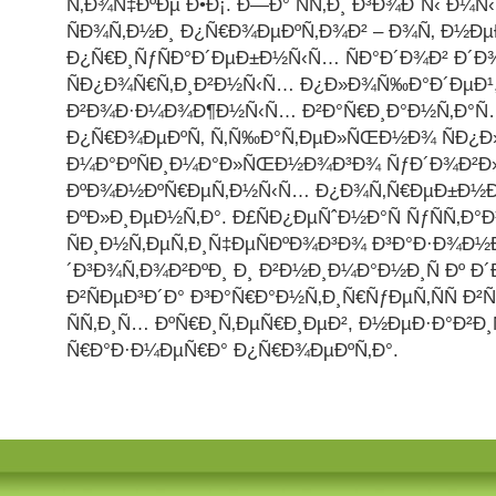
Ñ‚Ð¾Ñ‡ÐºÐµ Ð•Ð¡. Ð—Ð° ÑÑ‚Ð¸ Ð³Ð¾Ð´Ñ‹ Ð¼Ñ
ÑÐ¾Ñ‚Ð½Ð¸ Ð¿Ñ€Ð¾ÐµÐºÑ‚Ð¾Ð² – Ð¾Ñ‚ Ð½
Ð¿Ñ€Ð¸ÑƒÑÐ°Ð´ÐµÐ±Ð½Ñ‹Ñ… ÑÐ°Ð´Ð¾Ð² Ð´
ÑÐ¿Ð¾Ñ€Ñ‚Ð¸Ð²Ð½Ñ‹Ñ… Ð¿Ð»Ð¾Ñ‰Ð°Ð´ÐµÐ¹,
Ð²Ð¾Ð·Ð¼Ð¾Ð¶Ð½Ñ‹Ñ… Ð²Ð°Ñ€Ð¸Ð°Ð½Ñ‚Ð°Ñ…
Ð¿Ñ€Ð¾ÐµÐºÑ‚ Ñ‚Ñ‰Ð°Ñ‚ÐµÐ»ÑŒÐ½Ð¾ ÑÐ¿Ð
Ð¼Ð°ÐºÑÐ¸Ð¼Ð°Ð»ÑŒÐ½Ð¾Ð³Ð¾ ÑƒÐ´Ð¾Ð²Ð»
ÐºÐ¾Ð½ÐºÑ€ÐµÑ‚Ð½Ñ‹Ñ… Ð¿Ð¾Ñ‚Ñ€ÐµÐ±Ð½Ð¾
ÐºÐ»Ð¸ÐµÐ½Ñ‚Ð°. Ð£ÑÐ¿ÐµÑˆÐ½Ð°Ñ ÑƒÑÑ‚Ð°
ÑÐ¸Ð½Ñ‚ÐµÑ‚Ð¸Ñ‡ÐµÑÐºÐ¾Ð³Ð¾ Ð³Ð°Ð·Ð¾Ð½
´Ð³Ð¾Ñ‚Ð¾Ð²ÐºÐ¸ Ð¸ Ð²Ð½Ð¸Ð¼Ð°Ð½Ð¸Ñ Ðº Ð´
Ð²ÑÐµÐ³Ð´Ð° Ð³Ð°Ñ€Ð°Ð½Ñ‚Ð¸Ñ€ÑƒÐµÑ‚ÑÑ 
ÑÑ‚Ð¸Ñ… ÐºÑ€Ð¸Ñ‚ÐµÑ€Ð¸ÐµÐ², Ð½ÐµÐ·Ð°Ð²Ð
Ñ€Ð°Ð·Ð¼ÐµÑ€Ð° Ð¿Ñ€Ð¾ÐµÐºÑ‚Ð°.
Ðž Ð½Ð°Ñ Ð¤Ð¸Ñ€Ð¼Ð° Golden Ground ÑÐ²Ð»ÑÐµÑ‚ÑÑ Ð»Ð¸Ð´ÐµÑ€Ð¾Ð¼ Ð½Ð° Ñ€Ñ‹Ð½ÐºÐµ Ð•Ð¡ Ð´Ð»Ñ Ð¸ÑÐºÑƒÑÑÑ‚Ð²ÐµÐ½Ð½Ð¾Ð¹ Ñ‚Ñ€Ð°Ð²Ñ‹. ÐœÑ‹ Ð·Ð°Ð½Ð¸Ð¼Ð°ÐµÐ¼ÑÑ ÑÑ‚Ð¸Ð¼ Ð±Ð¸Ð·Ð½ÐµÑÐ¾Ð¼ ÑƒÐ¶Ðµ Ð±Ð¾Ð»ÐµÐµ Ð´ÐµÑÑÑ‚Ð¸ Ð»ÐµÑ‚. ÐÐ°Ñˆ ÑƒÑ
Ð¸ÑÐºÑƒÑÑÑ‚Ð²ÐµÐ½Ð½Ð¾Ð¹ Ñ‚Ñ€Ð°Ð²Ñ‹.