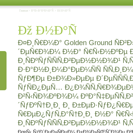
>
>
Главная
Ð“Ð»Ð°Ð²Ð½Ð°Ñ
Ðž Ð½Ð°Ñ
Ðž Ð½Ð°Ñ
Ð¤Ð¸Ñ€Ð¼Ð° Golden Ground ÑÐ²Ð»
´ÐµÑ€Ð¾Ð¼ Ð½Ð° Ñ€Ñ‹Ð½ÐºÐµ Ð•
Ð¸ÑÐºÑƒÑÑÑ‚Ð²ÐµÐ½Ð½Ð¾Ð¹ Ñ‚
Ð·Ð°Ð½Ð¸Ð¼Ð°ÐµÐ¼ÑÑ ÑÑ‚Ð¸Ð
ÑƒÐ¶Ðµ Ð±Ð¾Ð»ÐµÐµ Ð´ÐµÑÑÑ‚Ð¸
ÑƒÑÐ¿ÐµÑ… Ð¿Ð¾ÑÑ‚Ñ€Ð¾ÐµÐ
Ð²Ñ‹ÑÐ¾ÐºÐ¾Ð¼ ÐºÐ°Ñ‡ÐµÑÑ‚
´ÑƒÐºÑ†Ð¸Ð¸ Ð¸ Ð±ÐµÐ·ÑƒÐ¿Ñ€
Ñ€ÐµÐ¿ÑƒÑ‚Ð°Ñ†Ð¸Ð¸ Ð½Ð° Ñ€Ñ
Ð¸ÑÐºÑƒÑÑÑ‚Ð²ÐµÐ½Ð½Ð¾Ð¹ Ñ‚Ñ
ÐœÑ‹ ÑƒÐ´ÐµÐ»ÑÐµÐ¼ Ð±Ð¾Ð»ÑŒÑˆÐ¾Ðµ Ð