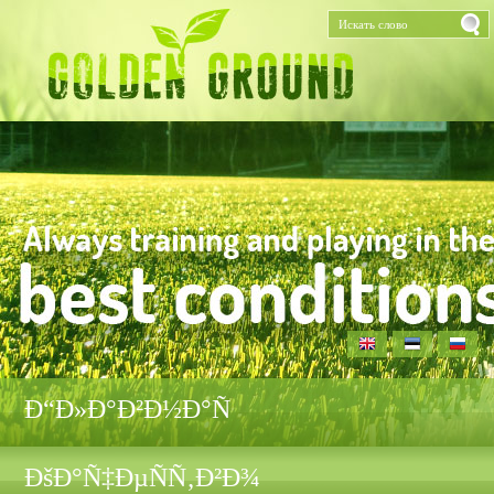
Ð“Ð»Ð°Ð²Ð½Ð°Ñ
ÐšÐ°Ñ‡ÐµÑÑ‚Ð²Ð¾