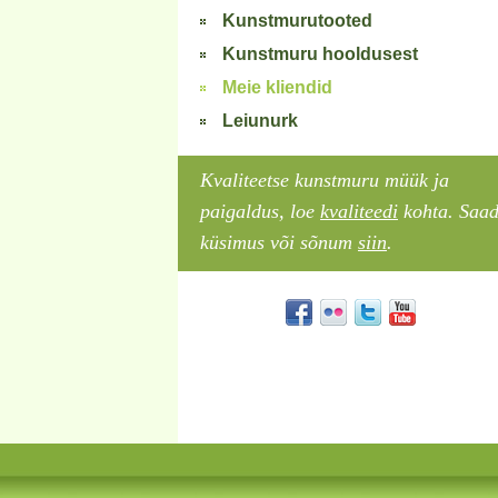
Kunstmurutooted
Kunstmuru hooldusest
Meie kliendid
Leiunurk
Kvaliteetse kunstmuru müük ja
paigaldus, loe
kvaliteedi
kohta. Saa
küsimus või sõnum
siin
.