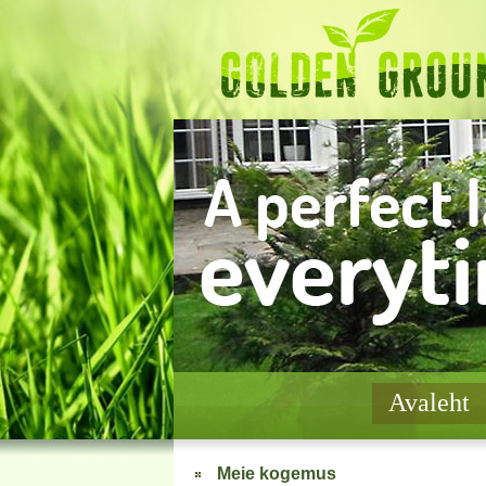
Avaleht
Meie kogemus