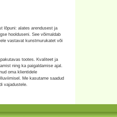
t lõpuni: alates arendusest ja
rgse hoolduseni. See võimaldab
rvele vastavat kunstmurukatet või
pakutavas tootes. Kvaliteet ja
amist ning ka paigaldamise ajal.
ud oma klientidele
elluviimisel. Me kasutame saadud
i vajadustele.