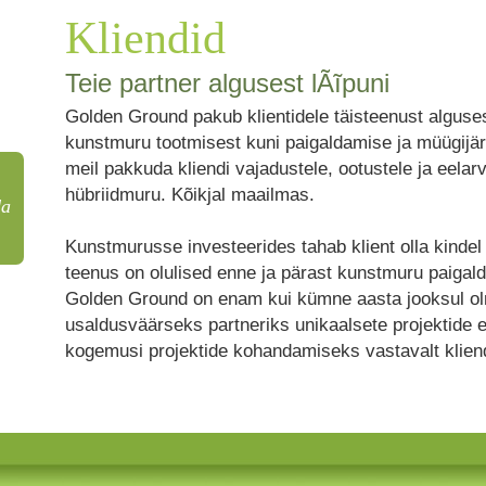
Kliendid
Teie partner algusest lÃĩpuni
Golden Ground pakub klientidele täisteenust alguses
kunstmuru tootmisest kuni paigaldamise ja müügijä
meil pakkuda kliendi vajadustele, ootustele ja eela
hübriidmuru. Kõikjal maailmas.
da
Kunstmurusse investeerides tahab klient olla kindel 
teenus on olulised enne ja pärast kunstmuru paigald
Golden Ground on enam kui kümne aasta jooksul oln
usaldusväärseks partneriks unikaalsete projektide 
kogemusi projektide kohandamiseks vastavalt kliend
Kliendid Teie partner algusest lÃĩpuni