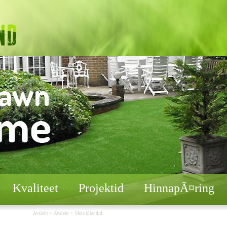
Kvaliteet
Projektid
HinnapÃ¤ring
>
>
Avaleht
Avaleht
Meie kliendid